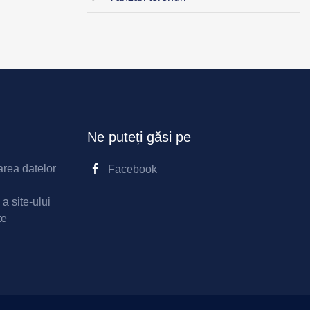
Ne puteți găsi pe
area datelor
Facebook
 a site-ului
te