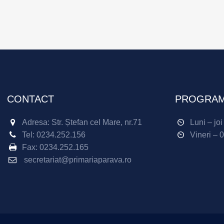
CONTACT
PROGRAM
Adresa: Str. Ștefan cel Mare, nr.71
Luni – jo
Tel:
0234.252.156
Vineri – 
Fax:
0234.252.165
secretariat@primariaparava.ro