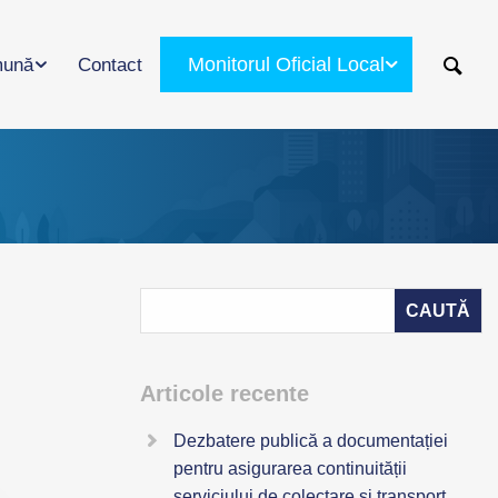
Monitorul Oficial Local
ună
Contact
Articole recente
Dezbatere publică a documentației
pentru asigurarea continuității
serviciului de colectare și transport