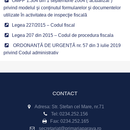
OMFP 1.304 din 1 septembrie 2004 (*actualizat*)
privind modelul şi conţinutul formularelor şi documentelor
utilizate în activitatea de inspecţie fiscală
Legea 227/2015 – Codul fiscal
Legea 207 din 2015 – Codul de procedura fiscala
ORDONANȚĂ DE URGENȚĂ nr. 57 din 3 iulie 2019
privind Codul administrativ
CONTACT
Adresa: Str. Ștefan cel Mare, nr.71
Tel:
0234.252.156
Fax:
0234.252.165
secretariat@primariaparava.ro