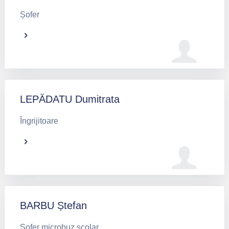
Șofer
LEPĂDATU Dumitrata
Îngrijitoare
BARBU Ștefan
Șofer microbuz școlar