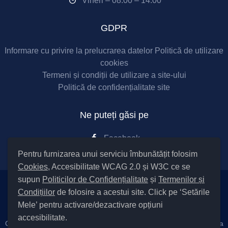
Vineri – 08:00 – 14:00
GDPR
Informare cu privire la prelucrarea datelor
Politică de utilizare
cookies
Termeni și condiții de utilizare a site-ului
Politică de confidențialitate site
Ne puteți găsi pe
Facebook
Pentru furnizarea unui serviciu îmbunătățit folosim
Cookies
, Accesibilitate WCAG 2.0 și W3C ce se
supun
Politicilor de Confidențialitate
și
Termenilor și
Condițiilor
de folosire a acestui site. Click pe ‘Setările
Setări Cookies și Accesibilitate
Mele’ pentru activare/dezactivare opțiuni
accesibilitate.
Cod Județ 4 / Județul Bacău / Tipul UAT – 14 – C – Comuna Parava