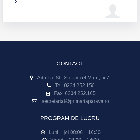
CONTACT
Adresa: Str. Ștefan cel Mare, nr.71
Tel:
0234.252.156
Fax:
0234.252.165
secretariat@primariaparava.ro
PROGRAM DE LUCRU
Luni – joi 08:00 – 16:30