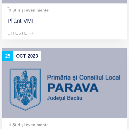
În
Știri și evenimente
Pliant VMI
CITEȘTE
25
OCT. 2023
În
Știri și evenimente