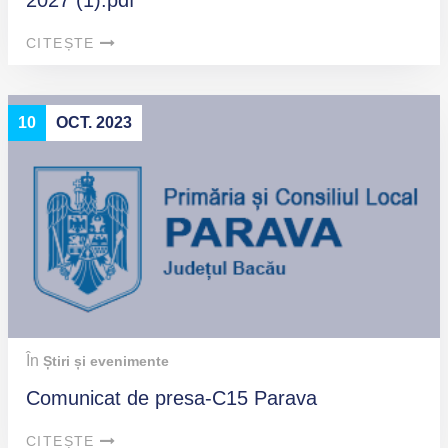
2027 (1).pdf
CITEȘTE
10
OCT. 2023
În
Știri și evenimente
Comunicat de presa-C15 Parava
CITEȘTE