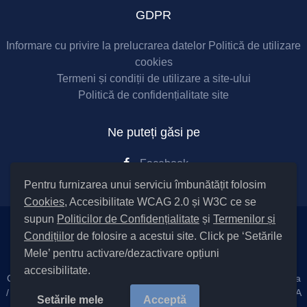
GDPR
Informare cu privire la prelucrarea datelor
Politică de utilizare
cookies
Termeni și condiții de utilizare a site-ului
Politică de confidențialitate site
Ne puteți găsi pe
Facebook
Pentru furnizarea unui serviciu îmbunătățit folosim
Cookies
, Accesibilitate WCAG 2.0 și W3C ce se
supun
Politicilor de Confidențialitate
și
Termenilor și
Condițiilor
de folosire a acestui site. Click pe ‘Setările
Setări Cookies și Accesibilitate
Mele’ pentru activare/dezactivare opțiuni
accesibilitate.
Cod Județ 4 / Județul Bacău / Tipul UAT – 14 – C – Comuna Parava
/ Codul SIRUTA al Unității Administrativ Teritoriale COMUNA PARAVA
Setările mele
Acceptă