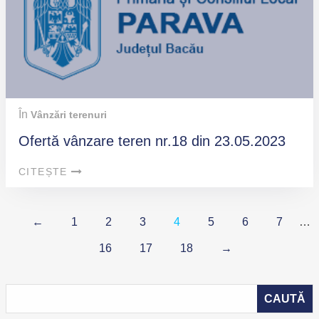
În
Vânzări terenuri
Ofertă vânzare teren nr.18 din 23.05.2023
CITEȘTE
←
1
2
3
4
5
6
7
…
16
17
18
→