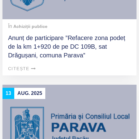
În
Achiziții publice
Anunț de participare ”Refacere zona podeț
de la km 1+920 de pe DC 109B, sat
Drăgușani, comuna Parava”
CITEȘTE
13
AUG. 2025