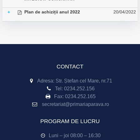
Plan de achiziții anul 2022
20/04/2022
+
CONTACT
Adresa: Str. Ștefan cel Mare, nr.71
Tel:
0234.252.156
Fax:
0234.252.165
secretariat@primariaparava.ro
PROGRAM DE LUCRU
Luni – joi 08:00 – 16:30