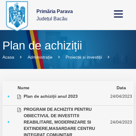
Primăria Parava
Județul Bacău
Plan de achiziții
Acasa
Administrație
Proiecte și investiții
Nume
Data
Plan de achiziții anul 2023
24/04/2023
+
PROGRAM DE ACHIZITII PENTRU
OBIECTIVUL DE INVESTITII
+
REABILITARE, MODERNIZARE SI
24/04/2023
EXTINDERE,MASARDARE CENTRU
INTEGRAT COMUNITAR