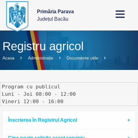
Primăria Parava
Județul Bacău
Registru agricol
Acasa
Administrație
Documente utile
Program cu publicul

Luni - Joi 08:00 - 12:00

Vineri 12:00 - 16:00 
Înscrierea în Registrul Agricol
Cine poate solicita acest serviciu