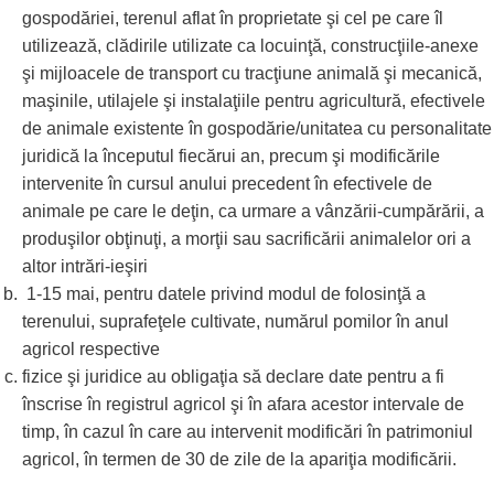
gospodăriei, terenul aflat în proprietate şi cel pe care îl
utilizează, clădirile utilizate ca locuinţă, construcţiile-anexe
şi mijloacele de transport cu tracţiune animală şi mecanică,
maşinile, utilajele şi instalaţiile pentru agricultură, efectivele
de animale existente în gospodărie/unitatea cu personalitate
juridică la începutul fiecărui an, precum şi modificările
intervenite în cursul anului precedent în efectivele de
animale pe care le deţin, ca urmare a vânzării-cumpărării, a
produşilor obţinuţi, a morţii sau sacrificării animalelor ori a
altor intrări-ieşiri
1-15 mai, pentru datele privind modul de folosinţă a
terenului, suprafeţele cultivate, numărul pomilor în anul
agricol respective
fizice şi juridice au obligaţia să declare date pentru a fi
înscrise în registrul agricol şi în afara acestor intervale de
timp, în cazul în care au intervenit modificări în patrimoniul
agricol, în termen de 30 de zile de la apariţia modificării.