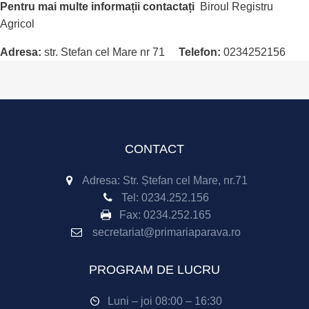
Pentru mai multe informații contactați
Biroul Registru
Agricol
Adresa:
str. Stefan cel Mare nr 71
Telefon:
0234252156
CONTACT
Adresa: Str. Ștefan cel Mare, nr.71
Tel:
0234.252.156
Fax:
0234.252.165
secretariat@primariaparava.ro
PROGRAM DE LUCRU
Luni – joi 08:00 – 16:30