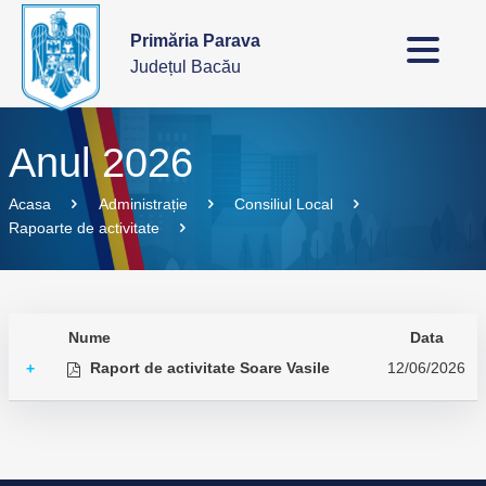
Primăria Parava
Județul Bacău
Anul 2026
Acasa
Administrație
Consiliul Local
Rapoarte de activitate
Nume
Data
Raport de activitate Soare Vasile
12/06/2026
+