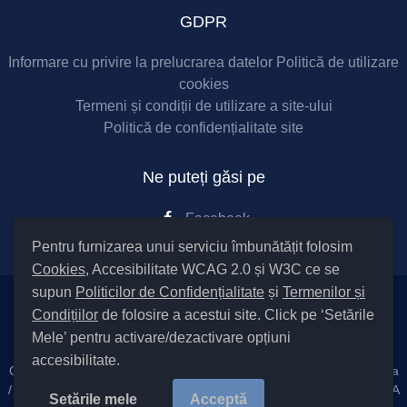
GDPR
Informare cu privire la prelucrarea datelor
Politică de utilizare
cookies
Termeni și condiții de utilizare a site-ului
Politică de confidențialitate site
Ne puteți găsi pe
Facebook
Pentru furnizarea unui serviciu îmbunătățit folosim
Cookies
, Accesibilitate WCAG 2.0 și W3C ce se
supun
Politicilor de Confidențialitate
și
Termenilor și
Condițiilor
de folosire a acestui site. Click pe ‘Setările
Setări Cookies și Accesibilitate
Mele’ pentru activare/dezactivare opțiuni
accesibilitate.
Cod Județ 4 / Județul Bacău / Tipul UAT – 14 – C – Comuna Parava
/ Codul SIRUTA al Unității Administrativ Teritoriale COMUNA PARAVA
Setările mele
Acceptă